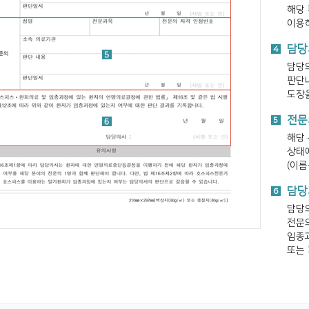
해당
이용하
담당
4
담당
판단
도장을
전문
5
해당
상태
(이름
담당
6
담당
전문
임종
또는 