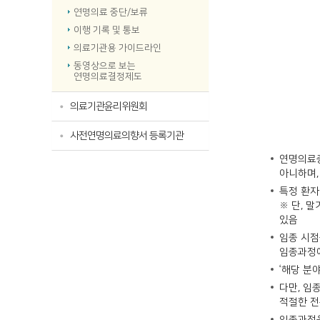
연명의료 중단/보류
이행 기록 및 통보
의료기관용 가이드라인
동영상으로 보는
연명의료결정제도
의료기관윤리위원회
사전연명의료의향서 등록기관
연명의료중
아니하며,
특정 환자
※ 단, 
있음
임종 시점
임종과정에
‘해당 분
다만, 임
적절한 전