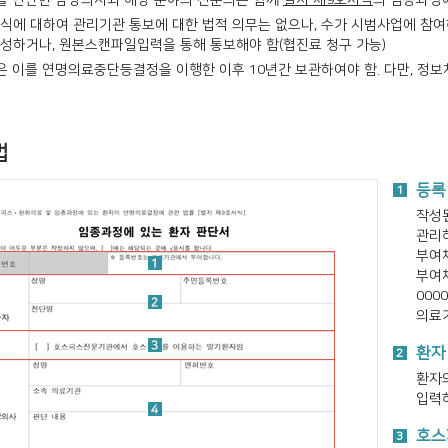
 판단한 담당의사와 해당 분야의 전문의는 함께
별지 제9호서식
의 임종과정
서식에 대하여 관리기관 통보에 대한 법적 의무는 없으나, 수가 시범사업에 참
성하거나, 원본스캔파일입력을 통해 통보해야 함(협진료 청구 가능)
 이를 연명의료중단등결정을 이행한 이후 10년간 보관하여야 함. 다만, 정
법
등록
1
작성
관리
부여
부여체
000
의료기
환자
2
환자의
입력
호스
3