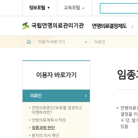
정보포털
교육포털
국립연명의료관리기관
연명의료결정제도
이용자 바로가기
의료인
임종
이용자 바로가기
의료인
연명의료중단/보류를 결정하고
연명의료결
이행하려면?
결정을 이
연명의료계획서 작성
※ 단, 
있음
임종과정 판단
환자의 의사 확인