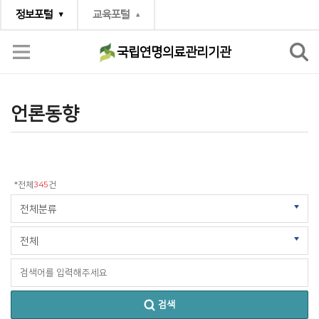
정보포털
교육포털
국립연명의료관리기관
소통공간
언론동향
언론동향
*전체
345
건
검색