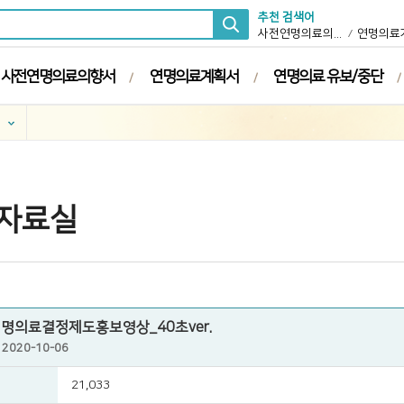
추천 검색어
사전연명의료의향서
연명의료
사전연명의료의향서
연명의료계획서
연명의료 유보/중단
자료실
연명의료결정제도홍보영상_40초ver.
2020-10-06
21,033