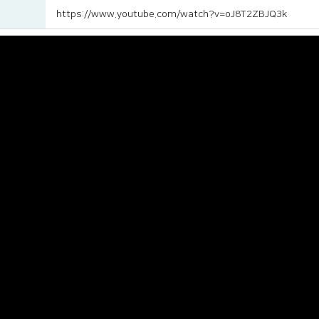
https://www.youtube.com/watch?v=oJ8T2ZBJQ3k